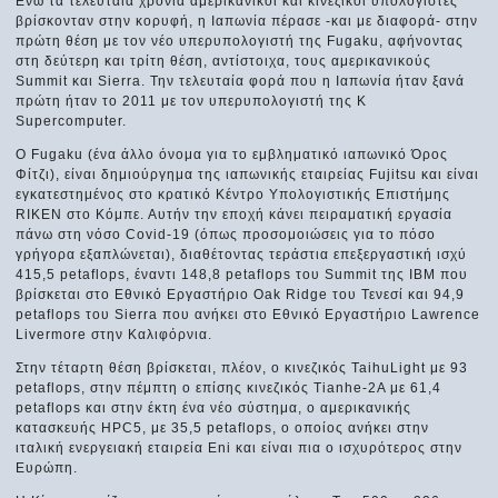
Ενώ τα τελευταία χρόνια αμερικανικοί και κινεζικοί υπολογιστές
βρίσκονταν στην κορυφή, η Ιαπωνία πέρασε -και με διαφορά- στην
πρώτη θέση με τον νέο υπερυπολογιστή της Fugaku, αφήνοντας
στη δεύτερη και τρίτη θέση, αντίστοιχα, τους αμερικανικούς
Summit και Sierra. Την τελευταία φορά που η Ιαπωνία ήταν ξανά
πρώτη ήταν το 2011 με τον υπερυπολογιστή της Κ
Supercomputer.
Ο Fugaku (ένα άλλο όνομα για το εμβληματικό ιαπωνικό Όρος
Φίτζι), είναι δημιούργημα της ιαπωνικής εταιρείας Fujitsu και είναι
εγκατεστημένος στο κρατικό Κέντρο Υπολογιστικής Επιστήμης
RIKEN στο Κόμπε. Αυτήν την εποχή κάνει πειραματική εργασία
πάνω στη νόσο Covid-19 (όπως προσομοιώσεις για το πόσο
γρήγορα εξαπλώνεται), διαθέτοντας τεράστια επεξεργαστική ισχύ
415,5 petaflops, έναντι 148,8 petaflops του Summit της ΙΒΜ που
βρίσκεται στο Εθνικό Εργαστήριο Oak Ridge του Τενεσί και 94,9
petaflops του Sierra που ανήκει στο Εθνικό Εργαστήριο Lawrence
Livermore στην Καλιφόρνια.
Στην τέταρτη θέση βρίσκεται, πλέον, ο κινεζικός TaihuLight με 93
petaflops, στην πέμπτη ο επίσης κινεζικός Tianhe-2A με 61,4
petaflops και στην έκτη ένα νέο σύστημα, ο αμερικανικής
κατασκευής HPC5, με 35,5 petaflops, ο οποίος ανήκει στην
ιταλική ενεργειακή εταιρεία Eni και είναι πια ο ισχυρότερος στην
Ευρώπη.