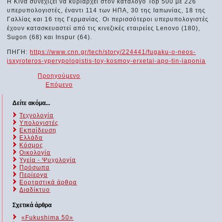
Η Κίνα συνεχίζει να κυριαρχεί στον κατάλογο Top 500 με 226
υπερυπολογιστές, έναντι 114 των ΗΠΑ, 30 της Ιαπωνίας, 18 της
Γαλλίας και 16 της Γερμανίας. Οι περισσότεροι υπερυπολογιστές
έχουν κατασκευαστεί από τις κινεζικές εταιρείες Lenovo (180),
Sugon (68) και Inspur (64).
ΠΗΓΗ:
https://www.cnn.gr/tech/story/224441/fugaku-o-neos-
isxyroteros-yperypologistis-toy-kosmoy-erxetai-apo-tin-iaponia
Προηγούμενο
Επόμενο
Δείτε ακόμα...
Τεχνολογία
Υπολογιστές
Εκπαίδευση
Ελλάδα
Κόσμος
Οικολογία
Υγεία - Ψυχολογία
Πρόσωπα
Περίεργα
Εορταστικά άρθρα
Διαδίκτυο
Σχετικά άρθρα
«Fukushima 50»