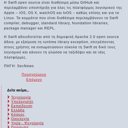
Η Swift open source είναι διαθέσιμη μέσω GitHub και
περιλαμβάνει υποστήριξη για όλες τις πλατφόρμες λογισμικού της
Apple – iOS, OS X, watchOS και tvOS – καθώς επίσης και για τα
Linux. Τα κομμάτια που είναι διαθέσιμα περιλαμβάνουν τα Swift
compiler, debugger, standard library, foundation libraries,
package manager και REPL.
Η Swift αδειοδοτείται από τη δημοφιλή Apache 2.0 open source
άδεια, με εξαίρεση τη runtime library exception, επιτρέποντας
στους χρήστες να ενσωματώσουν εύκολα τη Swift σε δικό τους
λογισμικό και κάνουν τη γλώσσα να ταξιδέψει και σε νέες
πλατφόρμες.
ΠΗΓΗ: SecNews
Προηγούμενο
Επόμενο
Δείτε ακόμα...
Τεχνολογία
Υπολογιστές
Εκπαίδευση
Ελλάδα
Κόσμος
Οικολογία
Υγεία - Ψυχολογία
Πρόσωπα