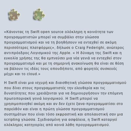
«Κάνοντας τη Swift open source ολόκληρη η κοινότητα των
προγραμματιστών μπορεί να συμβάλει στην γλώσσα
προγραμματισμού και να τη βοηθήσουν να ενταχθεί σε ακόμη
περισσότερες πλατφόρμες», δήλωσε ο Craig Federighi, ανώτερος
αντιπρόεδρος Λογισμικού της Apple. « Η δύναμη της Swift και η
ευκολία χρήσης της θα εμπνεύσει μια νέα γενιά να ενταχθεί στον
προγραμματισμό και με τη σημερινή ανακοίνωση θα είναι σε θέση
να βάλουν τις ιδέες τους οπουδήποτε, από φορητές συσκευές
μέχρι και το cloud.»
Η Swift είναι μια ισχυρή και διαισθητική γλώσσα προγραμματισμού
που δίνει στους προγραμματιστές την ελευθερία και τις
δυνατότητες που χρειάζονται για να δημιουργήσουν την επόμενη
πρωτοποριακή γενιά λογισμικού. Η Swift μπορεί να
χρησιμοποιηθεί ακόμη και αν δεν έχετε ξανα-προγραμματίσει στο
παρελθόν και είναι η πρώτη γλώσσα προγραμματισμού
συστημάτων που είναι τόσο εκφραστική και απολαυστική σαν μια
scripting γλώσσα. Σχεδιασμένη για ασφάλεια, η Swift καταργεί
ολόκληρες κατηγορίες από κοινά λάθη προγραμματισμού.