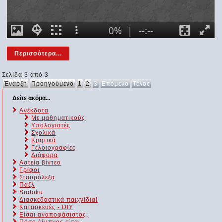
Περισσότερα...
Σελίδα 3 από 3
Έναρξη
Προηγούμενο
1
2
3
Επόμενο
Τέλος
Δείτε ακόμα...
Ανέκδοτα
Με μαθηματικούς
Υπολογιστές
Σχολικά
Κρητικά
Γελοιογραφίες
Διάφορα
Αστεία βίντεο
Γρίφοι
Σταυρόλεξα
Παζλ
Sudoku
Διασκεδαστικά παιχνίδια!
Κατασκευές - DIY
Είσαι αναποφάσιστος;
Πόσο έξυπνος είσαι;