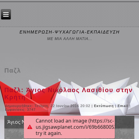
ΕΝΗΜΕΡΩΣΗ-ΨΥΧΑΓΩΓΙΑ-ΕΚΠΑΙΔΕΥΣΗ
ΜΕ ΜΙΑ ΑΛΛΗ ΜΑΤΙΑ...
Παζλ
Παζλ: Άγιος Νικόλαος Λασιθίου στην
Κρήτη
Δημιουργήθηκε: Τετάρτη, 22 Ιουνίου 2016 20:02
|
Εκτύπωση
|
Email
|
Εμφανίσεις: 3747