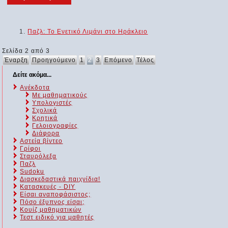
Παζλ: Το Ενετικό Λιμάνι στο Ηράκλειο
Σελίδα 2 από 3
Έναρξη
Προηγούμενο
1
2
3
Επόμενο
Τέλος
Δείτε ακόμα...
Ανέκδοτα
Με μαθηματικούς
Υπολογιστές
Σχολικά
Κρητικά
Γελοιογραφίες
Διάφορα
Αστεία βίντεο
Γρίφοι
Σταυρόλεξα
Παζλ
Sudoku
Διασκεδαστικά παιχνίδια!
Κατασκευές - DIY
Είσαι αναποφάσιστος;
Πόσο έξυπνος είσαι;
Kουίζ μαθηματικών
Τεστ ειδικό για μαθητές