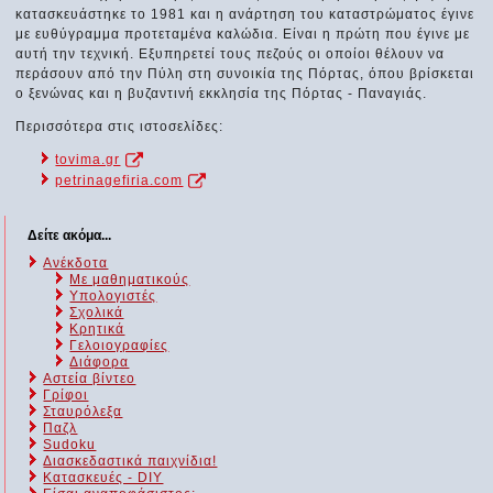
κατασκευάστηκε το 1981 και η ανάρτηση του καταστρώματος έγινε
με ευθύγραμμα προτεταμένα καλώδια. Είναι η πρώτη που έγινε με
αυτή την τεχνική. Εξυπηρετεί τους πεζούς οι οποίοι θέλουν να
περάσουν από την Πύλη στη συνοικία της Πόρτας, όπου βρίσκεται
ο ξενώνας και η βυζαντινή εκκλησία της Πόρτας - Παναγιάς.
Περισσότερα στις ιστοσελίδες:
tovima.gr
petrinagefiria.com
Δείτε ακόμα...
Ανέκδοτα
Με μαθηματικούς
Υπολογιστές
Σχολικά
Κρητικά
Γελοιογραφίες
Διάφορα
Αστεία βίντεο
Γρίφοι
Σταυρόλεξα
Παζλ
Sudoku
Διασκεδαστικά παιχνίδια!
Κατασκευές - DIY