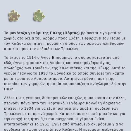
Το μονότοξο γεφύρι της Πύλης (Πόρτας)
βρίσκεται λίγο μετά το
χωριό, στα δεξιά του δρόμου προς Ελάτη. Γεφυρώνει τον Ίταμο με
τον Κόζιακα και ήταν η μοναδική δίοδος των ορεινών πληθυσμών
από και προς την πεδιάδα των Τρικάλων.
Το έκτισε το 1514 ο Αγιος Βησσαρίων, ο οποίος καταγόταν από
εδώ, έγινε μητροπολίτης Λαρίσης και ανακηρύχθηκε άγιος,
πολιούχος των Τρικάλων, της Καλαμπάκας και της Πύλης. Αυτό το
γεφύρι ήταν ως το 1936 το μοναδικό το οποίο συνέδεε τον κάμπο
με τα χωριά του Ασπροπόταμου. Αυτή είναι μόνο η αρχή της
ιστορίας των γεφυρών, η οποία παρουσιάζεται ανάγλυφα εδώ στην
Πύλη.
Αλλες τρεις γέφυρες διαφορετικών εποχών, η μια κοντά στην άλλη,
περνούν πάνω από τον Πορταϊκό. Η γέφυρα Κονδύλη άρχισε να
κτίζεται το 1934 για να εξυπηρετήσει την αμαξιτή σύνδεση των
Τρικάλων με τα ορεινά χωριά. Κατασκευάστηκε από μπετόν και για
την εποχή της ήταν ό,τι πιο σύγχρονο. Η γέφυρα Γκίκα
αποπερατώθηκε το 1961. Εγινε από οπλισμένο σκυρόδεμα για να
συνδέσει τα χωριά στα ριζά του Κόζιακα. Η κρεμαστή πεζογέφυρα