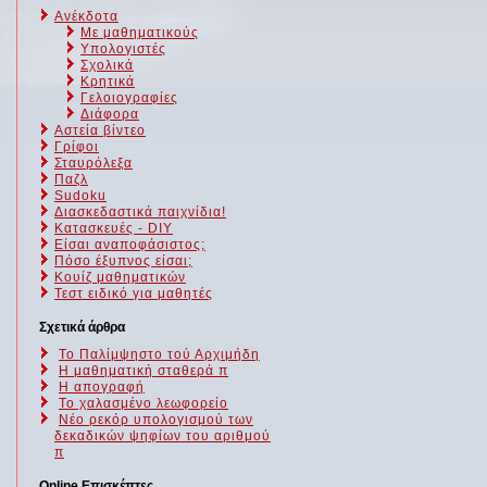
Ανέκδοτα
Με μαθηματικούς
Υπολογιστές
Σχολικά
Κρητικά
Γελοιογραφίες
Διάφορα
Αστεία βίντεο
Γρίφοι
Σταυρόλεξα
Παζλ
Sudoku
Διασκεδαστικά παιχνίδια!
Κατασκευές - DIY
Είσαι αναποφάσιστος;
Πόσο έξυπνος είσαι;
Kουίζ μαθηματικών
Τεστ ειδικό για μαθητές
Σχετικά άρθρα
Το Παλίμψηστο τού Αρχιμήδη
Η μαθηματική σταθερά π
Η απογραφή
Το χαλασμένο λεωφορείο
Νέο ρεκόρ υπολογισμού των
δεκαδικών ψηφίων του αριθμού
π
Online Επισκέπτες