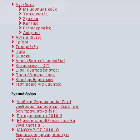
Ανέκδοτα
Με μαθηματικούς
Υπολογιστές
Σχολικά
Κρητικά
Γελοιογραφίες
Διάφορα
Αστεία βίντεο
Γρίφοι
Σταυρόλεξα
Παζλ
Sudoku
Διασκεδαστικά παιχνίδια!
Κατασκευές - DIY
Είσαι αναποφάσιστος;
Πόσο έξυπνος είσαι;
Kουίζ μαθηματικών
Τεστ ειδικό για μαθητές
Σχετικά άρθρα
Αισθητή Θερμοκρασία: Γιατί
νιώθουμε περισσότερη ζέστη απ'
όση πραγματικά έχει;
Ευτυχισμένο το 2016!!!
Εξίσωση «προβλέπει» που θα
γίνει ληστεία...
ΙΑΝΟΥΑΡΙΟΣ 2016: Ο
θερμότερος μήνας που έχει
καταγραφεί!