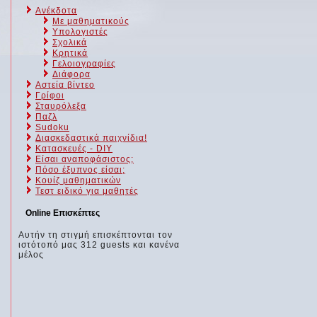
Ανέκδοτα
Με μαθηματικούς
Υπολογιστές
Σχολικά
Κρητικά
Γελοιογραφίες
Διάφορα
Αστεία βίντεο
Γρίφοι
Σταυρόλεξα
Παζλ
Sudoku
Διασκεδαστικά παιχνίδια!
Κατασκευές - DIY
Είσαι αναποφάσιστος;
Πόσο έξυπνος είσαι;
Kουίζ μαθηματικών
Τεστ ειδικό για μαθητές
Online Επισκέπτες
Αυτήν τη στιγμή επισκέπτονται τον
ιστότοπό μας 312 guests και κανένα
μέλος