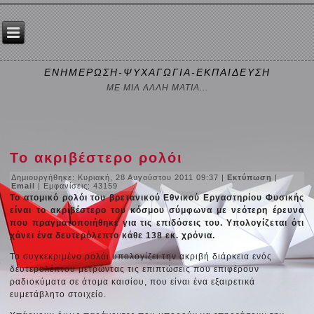
ΕΝΗΜΕΡΩΣΗ-ΨΥΧΑΓΩΓΙΑ-ΕΚΠΑΙΔΕΥΣΗ
ΜΕ ΜΙΑ ΑΛΛΗ ΜΑΤΙΑ...
Το ακριβέστερο ρολόι
Δημιουργήθηκε: Κυριακή, 28 Αυγούστου 2011 09:37
|
Εκτύπωση
|
Email
| Εμφανίσεις: 43159
Το ατομικό ρολόι του βρετανικού Εθνικού Εργαστηρίου Φυσικής
είναι το ακριβέστερο του κόσμου σύμφωνα με νεότερη έρευνα
που πραγματοποιήθηκε για τις επιδόσεις του. Υπολογίζεται ότι
χάνει ένα δευτερόλεπτο κάθε 138 εκ. χρόνια.
Το συγκεκριμένο ρολόι υπολογίζει την ακριβή διάρκεια ενός
δευτερολέπτου μετρώντας τις επιπτώσεις που επιφέρουν
ραδιοκύματα σε άτομα καισίου, που είναι ένα εξαιρετικά
ευμετάβλητο στοιχείο.