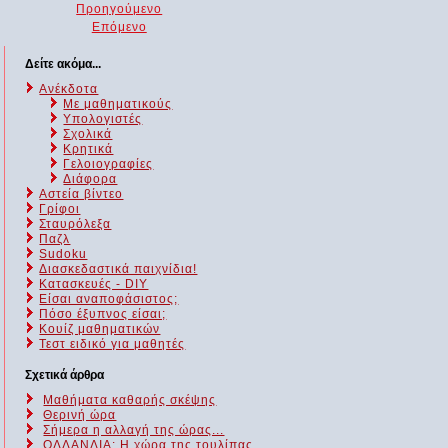
Προηγούμενο
Επόμενο
Δείτε ακόμα...
Ανέκδοτα
Με μαθηματικούς
Υπολογιστές
Σχολικά
Κρητικά
Γελοιογραφίες
Διάφορα
Αστεία βίντεο
Γρίφοι
Σταυρόλεξα
Παζλ
Sudoku
Διασκεδαστικά παιχνίδια!
Κατασκευές - DIY
Είσαι αναποφάσιστος;
Πόσο έξυπνος είσαι;
Kουίζ μαθηματικών
Τεστ ειδικό για μαθητές
Σχετικά άρθρα
Μαθήματα καθαρής σκέψης
Θερινή ώρα
Σήμερα η αλλαγή της ώρας...
ΟΛΛΑΝΔΙΑ: Η χώρα της τουλίπας