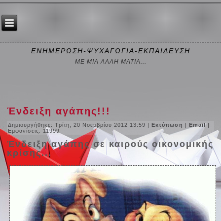
ΕΝΗΜΕΡΩΣΗ-ΨΥΧΑΓΩΓΙΑ-ΕΚΠΑΙΔΕΥΣΗ
ΜΕ ΜΙΑ ΑΛΛΗ ΜΑΤΙΑ...
Ένδειξη αγάπης!!!
Δημιουργήθηκε: Τρίτη, 20 Νοεμβρίου 2012 13:59
|
Εκτύπωση
|
Email
|
Εμφανίσεις: 11999
Ένδειξη αγάπης σε καιρούς οικονομικής
κρίσης...