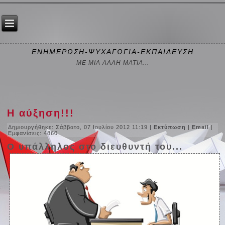
ΕΝΗΜΕΡΩΣΗ-ΨΥΧΑΓΩΓΙΑ-ΕΚΠΑΙΔΕΥΣΗ
ΜΕ ΜΙΑ ΑΛΛΗ ΜΑΤΙΑ...
Η αύξηση!!!
Δημιουργήθηκε: Σάββατο, 07 Ιουλίου 2012 11:19
|
Εκτύπωση
|
Email
|
Εμφανίσεις: 4860
Ο υπάλληλος στο διευθυντή του...