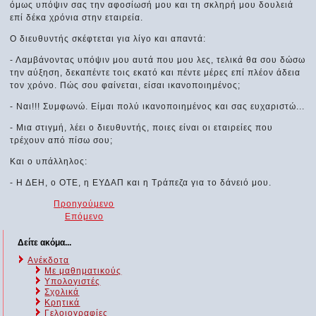
όμως υπόψιν σας την αφοσίωσή μου και τη σκληρή μου δουλειά
επί δέκα χρόνια στην εταιρεία.
Ο διευθυντής σκέφτεται για λίγο και απαντά:
- Λαμβάνοντας υπόψιν μου αυτά που μου λες, τελικά θα σου δώσω
την αύξηση, δεκαπέντε τοις εκατό και πέντε μέρες επί πλέον άδεια
τον χρόνο. Πώς σου φαίνεται, είσαι ικανοποιημένος;
- Ναι!!! Συμφωνώ. Είμαι πολύ ικανοποιημένος και σας ευχαριστώ...
- Μια στιγμή, λέει ο διευθυντής, ποιες είναι οι εταιρείες που
τρέχουν από πίσω σου;
Και ο υπάλληλος:
- Η ΔΕΗ, ο ΟΤΕ, η ΕΥΔΑΠ και η Τράπεζα για το δάνειό μου.
Προηγούμενο
Επόμενο
Δείτε ακόμα...
Ανέκδοτα
Με μαθηματικούς
Υπολογιστές
Σχολικά
Κρητικά
Γελοιογραφίες