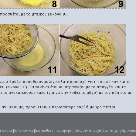
 προσθέτουμε το μπέικον (εικόνα 9).
νερό βράζει προσθέτουμε λίγο αλάτι(προσοχή γιατί το μπέικον και το
έτι (εικόνα 10). Όταν είναι έτοιμα, στραγγίζουμε τα σπαγγέτι και τα
ι τα ανακατεύουμε καλά (για να μην κόψει το αβγό) με την ήδη έτοιμη
 αν θέλουμε, προσθέτουμε περισσότερο τυρί ή μαύρο πιπέρι.
 κύκλου μήκος ίνα ορίση διαμέτρω, παρήγαγεν αριθμόν απέραντον, καί όν, φεύ
π=3.1415926535897932384626...
α οποία βοηθούν να βελτιωθεί η περιήγησή σας. Αν συνεχίσετε να χρησιμοποιε
λόγου - Όροι χρήσης της ιστοσελίδας
|
Επικοινωνία
|
Donate
|
Χάρτης ιστοσελ