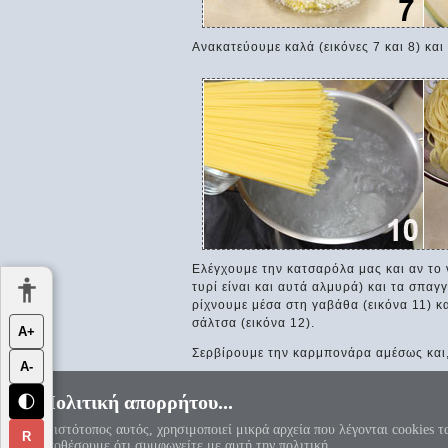
Ανακατεύουμε καλά (εικόνες 7 και 8) και
Ελέγχουμε την κατσαρόλα μας και αν το 
τυρί είναι και αυτά αλμυρά) και τα σπαγγ
ρίχνουμε μέσα στη γαβάθα (εικόνα 11) κα
σάλτσα (εικόνα 12).
Α+
Σερβίρουμε την καρμπονάρα αμέσως και,
Α-
Πολιτική απορρήτου...
🌓
«Αεί ο Θεός ο Μέγας γεωμετρεί, το
Ο ιστότοπος αυτός, χρησιμοποιεί μικρά αρχεία που λέγονται cookies τ
R
υποθέσουμε ότι συμφωνείτε με αυτή την πολιτική...
Πολιτική απορρήτου
|
Αντί προ