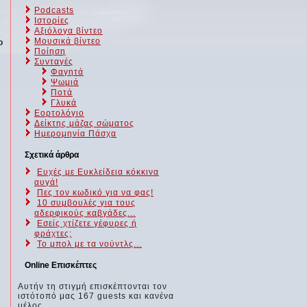
Podcasts
Ιστορίες
Αξιόλογα βίντεο
Μουσικά βίντεο
ο
Ποίηση
Συνταγές
Φαγητά
Ψωμιά
Ποτά
Γλυκά
Εορτολόγιο
Δείκτης μάζας σώματος
Ημερομηνία Πάσχα
Σχετικά άρθρα
Ευχές με Ευκλείδεια κόκκινα
αυγά!
Πες τον κωδικό για να φας!
10 συμβουλές για τους
αδερφικούς καβγάδες...
Εσείς χτίζετε γέφυρες ή
φράχτες;
Το μπολ με τα νούντλς...
Online Επισκέπτες
Αυτήν τη στιγμή επισκέπτονται τον
ιστότοπό μας 167 guests και κανένα
μέλος