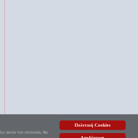
Πολιτική Cookies
, ουδέποτε όλον θνητοί θα εύρωσι.»
ίτε αυτόν τον ιστότοπο, θα
Αποδέχομαι
ίδας
| Copyright © 2010 - 2026.