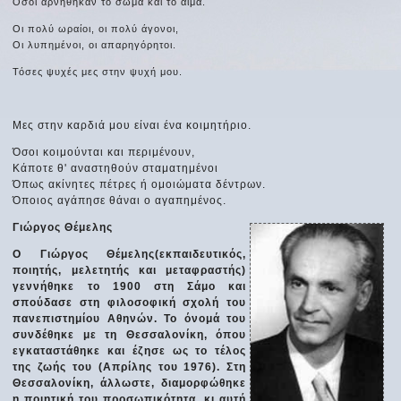
Όσοι αρνήθηκαν το σώμα και το αίμα.
Οι πολύ ωραίοι, οι πολύ άγονοι,
Οι λυπημένοι, οι απαρηγόρητοι.
Τόσες ψυχές μες στην ψυχή μου.
Μες στην καρδιά μου είναι ένα κοιμητήριο.
Όσοι κοιμούνται και περιμένουν,
Κάποτε θ' αναστηθούν σταματημένοι
Όπως ακίνητες πέτρες ή ομοιώματα δέντρων.
Όποιος αγάπησε θάναι ο αγαπημένος.
Γιώργος Θέμελης
Ο Γιώργος Θέμελης(εκπαιδευτικός,
ποιητής, μελετητής και μεταφραστής)
γεννήθηκε το 1900 στη Σάμο και
σπούδασε στη φιλοσοφική σχολή του
πανεπιστημίου Αθηνών. Το όνομά του
συνδέθηκε με τη Θεσσαλονίκη, όπου
εγκαταστάθηκε και έζησε ως το τέλος
της ζωής του (Απρίλης του 1976). Στη
Θεσσαλονίκη, άλλωστε, διαμορφώθηκε
η ποιητική του προσωπικότητα, κι αυτή