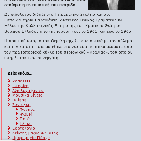
στάθηκε η πνευματική του πατρίδα.
Ως φιλόλογος δίδαξε στο Πειραματικό Σχολείο και στα
Εκπαιδευτήρια Βαλαγιάννη. Διετέλεσε Γενικός Γραματέας και
Μέλος της Καλλιτεχνικής Επιτροπής του Κρατικού Θεάτρου
Βορείου Ελλάδος από την ίδρυσή του, το 1961, και έως το 1965.
Η ποιητική ιστορία του Θέμελη αρχίζει ουσιαστικά με τον πόλεμο
και την κατοχή. Τότε μυήθηκε στα νεότερα ποιητικά ρεύματα από
τον πρωτοποριακό κύκλο του περιοδικού «Κοχλίας», του οποίου
υπήρξε τακτικός συνεργάτης.
Δείτε ακόμα...
Podcasts
Ιστορίες
Αξιόλογα βίντεο
Μουσικά βίντεο
Ποίηση
Συνταγές
Φαγητά
Ψωμιά
Ποτά
Γλυκά
Εορτολόγιο
Δείκτης μάζας σώματος
Ημερομηνία Πάσχα