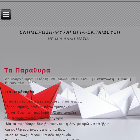
ΕΝΗΜΕΡΩΣΗ-ΨΥΧΑΓΩΓΙΑ-ΕΚΠΑΙΔΕΥΣΗ
ΜΕ ΜΙΑ ΑΛΛΗ ΜΑΤΙΑ...
Τα Παράθυρα
Δημιουργήθηκε: Τετάρτη, 20 Ιουλίου 2011 14:53
|
Εκτύπωση
|
Email
|
Εμφανίσεις: 16891
«Τα Παράθυρα»
Σ' αυτές τες σκοτεινές κάμαρες, που περνώ
μέρες βαρυές, επάνω κάτω τριγυρνώ
για νά 'βρω τα παράθυρα.- Όταν ανοίξει
ένα παράθυρο θά 'ναι παρηγορία.
-Μα τα παράθυρα δεν βρίσκονται, ή δεν μπορώ να τά 'βρω.
Και καλλίτερα ίσως να μην τα βρω.
Ίσως το φως θά 'ναι μια νέα τυραννία.