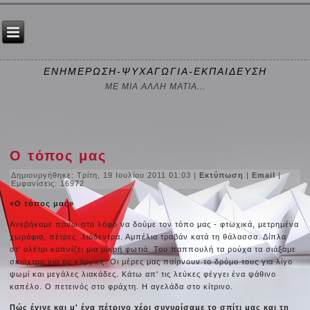
ΕΝΗΜΕΡΩΣΗ-ΨΥΧΑΓΩΓΙΑ-ΕΚΠΑΙΔΕΥΣΗ
ΜΕ ΜΙΑ ΑΛΛΗ ΜΑΤΙΑ...
Ο τόπος μας
Δημιουργήθηκε: Τρίτη, 19 Ιουλίου 2011 01:03
|
Εκτύπωση
|
Email
|
Εμφανίσεις: 16972
«Ο τόπος μας»
Ανεβήκαμε πάνω στο λόφο να δούμε τον τόπο μας - φτωχικά, μετρημένα
χωράφια, πέτρες, λιόδεντρα. Αμπέλια τραβάν κατά τη θάλασσα. Δίπλα
στ' αλέτρι καπνίζει μια μικρή φωτιά. Του παππουλή τα ρούχα τα σιάξαμε
σκιάχτρο για τις κάργιες. Οι μέρες μας παίρνουν το δρόμο τους για λίγο
ψωμί και μεγάλες λιακάδες. Κάτω απ' τις λεύκες φέγγει ένα ψάθινο
καπέλο. Ο πετεινός στο φράχτη. Η αγελάδα στο κίτρινο.
Πώς έγινε και μ' ένα πέτρινο χέρι συγυρίσαμε το σπίτι μας και τη