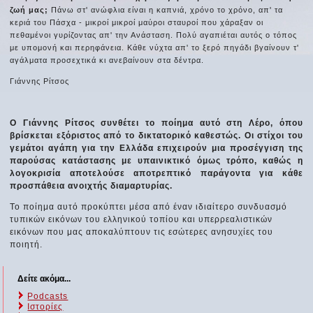
ζωή μας;
Πάνω στ' ανώφλια είναι η καπνιά, χρόνο το χρόνο, απ' τα
κεριά του Πάσχα - μικροί μικροί μαύροι σταυροί που χάραξαν οι
πεθαμένοι γυρίζοντας απ' την Ανάσταση. Πολύ αγαπιέται αυτός ο τόπος
με υπομονή και περηφάνεια. Κάθε νύχτα απ' το ξερό πηγάδι βγαίνουν τ'
αγάλματα προσεχτικά κι ανεβαίνουν στα δέντρα.
Γιάννης Ρίτσος
Ο Γιάννης Ρίτσος συνθέτει το ποίημα αυτό στη Λέρο, όπου
βρίσκεται εξόριστος από το δικτατορικό καθεστώς. Οι στίχοι του
γεμάτοι αγάπη για την Ελλάδα επιχειρούν μια προσέγγιση της
παρούσας κατάστασης με υπαινικτικό όμως τρόπο, καθώς η
λογοκρισία αποτελούσε αποτρεπτικό παράγοντα για κάθε
προσπάθεια ανοιχτής διαμαρτυρίας.
Το ποίημα αυτό προκύπτει μέσα από έναν ιδιαίτερο συνδυασμό
τυπικών εικόνων του ελληνικού τοπίου και υπερρεαλιστικών
εικόνων που μας αποκαλύπτουν τις εσώτερες ανησυχίες του
ποιητή.
Δείτε ακόμα...
Podcasts
Ιστορίες