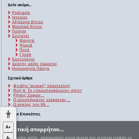
Δείτε ακόμα...
Podcasts
Ιστορίες
Αξιόλογα βίντεο
Μουσικά βίντεο
Ποίηση
Συνταγές
Φαγητά
Ψωμιά
Ποτά
Γλυκά
Εορτολόγιο
Δείκτης μάζας σώματος
Ημερομηνία Πάσχα
Σχετικά άρθρα
Φτιάξτε "φυσική" πλαστελίνη!
Roll It: Το «περιστερφόμενο» σπίτι!
Ρήσεις Σοφών...
Ο αλυσοδεμένος ελέφαντας...
Ο κύκλος του 99...
Online Επισκέπτες
Αυτήν τη στιγμή επισκέπτονται τον ιστότοπό μας 144 guests και
Α+
Πολιτική απορρήτου...
κανένα μέλος
Ο ιστότοπος αυτός, χρησιμοποιεί μικρά αρχεία που λέγονται cookies τα
Α-