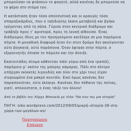
μπορούσαν να φτάσουν το φαγητό, αλλά κανένας δε μπορούσε να
το φέρει στο στόμα του.
Η κατάσταση ήταν τόσο απελπιστική και οι κραυγές τόσο
σπαραξικάρδιες, που ο ταξιδιώτης έκανε μεταβολή και βγήκε
τρέχοντας από τη σάλα. Γύρισε στον κεντρικό διάδρομο και
τράβηξε προς τ’ αριστερά, προς τη λευκή αίθουσα. Ένας
διάδρομος ίδιος με τον προηγούμενο κατέληγε σε μια παρόμοια
πόρτα. Η μοναδική διαφορά ήταν ότι στον δρόμο δεν ακούγονταν
ούτε βογκητά, ούτε παράπονα. Όταν έφτασε στην πόρτα, ο
εξερευνητής έπιασε το πόμολο και την άνοιξε.
Εκατοντάδες άτομα κάθονταν πάλι γύρω από ένα τραπέζι,
παρόμοιο μ’ εκείνο της μαύρης κάμαρας. Πάλι στο κέντρο
υπήρχαν εκλεκτές λιχουδιές και όλοι στο χέρι τους είχαν
στερεωμένο ένα μακρύ κουτάλι. Εκεί όμως κανένας δεν
παραπονιόταν, ούτε έκλαιγε. Κανένας δεν πέθαινε της πείνας,
γιατί, απλούστατα, ο ένας τάιζε τον άλλον!
Από το βιβλίο του Χόρχε Μπουκάι με τίτλο “Να σου πω μια ιστορία”
ΠΗΓΗ: oiko.wordpress.com/2012/09/05/μικρή-ιστορία-38-στη-
χώρα-των-μεγάλων-κο/
Προηγούμενο
Επόμενο