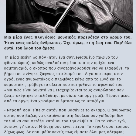
Μια μέρα ένας πλανόδιος μουσικός πορευόταν στο δρόμο του.
Ήταν ένας απλός άνθρωπος. Όχι, όμως, κι η ζωή του. Παρ’ όλα
αυτά, του ίδιου του άρεσε.
Τη μέρα εκείνη λοιπόν (ήταν ένα συννεφιασμένο πρωινό του
φθινοπώρου), καθώς αναδυόταν μέσα από την ομίχλη ένα
καμπαναριό, ο σκοπός που σιγοτραγουδούσε για να ελαφρύνει το
βήμα του πνίγηκε, ξάφνου, στο λαιμό του. Λίγο πιο πέρα, στον
αγρό, ένας ανθρωπάκος διπλωμένος κάτω από το ζυγό και το
καμουτσίκι, τράβαγε το αλέτρι που κατηύθυνε το αφεντικό του.
«Μα πώς είναι δυνατό να μεταχειρίζονται τους ανθρώπους σαν
ζώα;» σκέφτηκε ο ταξιδιώτης, με οίκτο και οργή μαζί. Πέρασε μέσα
από τα οργωμένα χωράφια κι έφτασε ως το υποζύγιο.
- Ντροπή σου! είπε σ’ αυτόν που βασάνιζε το σκλάβο. Ο άνθρωπος
αυτός που βάζεις να σκοτώνεται στη δουλειά σαν γαϊδούρι δεν
τολμά να σου πετάξει κατάμουτρα την αλήθεια. Θα το κάνω εγώ,
λοιπόν, γι’ αυτόν. Η ψυχή σου είναι πέτρα. Το κεφάλι σου, έρημος
δίχως φως. Δε σου ’μάθε κανείς πως είμαστε όλοι μας αδέρφια;