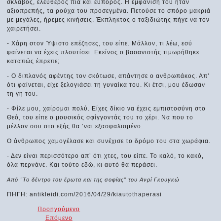
σκλάβος, ελεύθερος πια και εύπορος. Η εμφάνισή του ήταν
αξιοπρεπής, τα ρούχα του προσεγμένα. Πετούσε το σπόρο μακριά
με μεγάλες, ήρεμες κινήσεις. Έκπληκτος ο ταξιδιώτης πήγε να τον
χαιρετήσει.
- Χάρη στον Ύψιστο επέζησες, του είπε. Μάλλον, τι λέω, εσύ
φαίνεται να έχεις πλουτίσει. Εκείνος ο βασανιστής τιμωρήθηκε
καταπώς έπρεπε;
- Ο διπλανός αφέντης τον σκότωσε, απάντησε ο ανθρωπάκος. Απ’
ότι φαίνεται, είχε ξελογιάσει τη γυναίκα του. Κι έτσι, μου έδωσαν
τη γη του.
- Φίλε μου, χαίρομαι πολύ. Είχες δίκιο να έχεις εμπιστοσύνη στο
Θεό, του είπε ο μουσικός σφίγγοντάς του το χέρι. Να που το
μέλλον σου στο εξής θα ’ναι εξασφαλισμένο.
Ο άνθρωπος χαμογέλασε και συνέχισε το δρόμο του στα χωράφια.
- Δεν είναι περισσότερο απ’ ότι χτες, του είπε. Το καλό, το κακό,
όλα περνάνε. Και τούτο εδώ, κι αυτό θα περάσει.
Από "Το δέντρο του έρωτα και της σοφίας" του Ανρί Γκουγκώ
ΠΗΓΗ: antikleidi.com/2016/04/29/kiautothaperasi
Προηγούμενο
Επόμενο