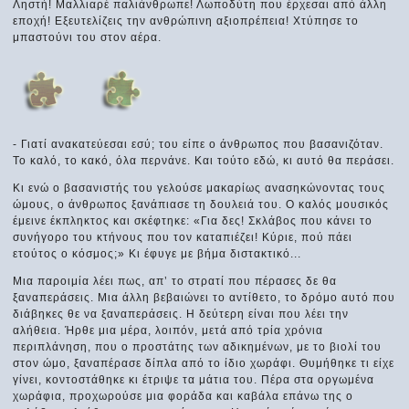
Ληστή! Μαλλιαρέ παλιάνθρωπε! Λωποδύτη που έρχεσαι από άλλη
εποχή! Εξευτελίζεις την ανθρώπινη αξιοπρέπεια! Χτύπησε το
μπαστούνι του στον αέρα.
- Γιατί ανακατεύεσαι εσύ; του είπε ο άνθρωπος που βασανιζόταν.
Το καλό, το κακό, όλα περνάνε. Και τούτο εδώ, κι αυτό θα περάσει.
Κι ενώ ο βασανιστής του γελούσε μακαρίως ανασηκώνοντας τους
ώμους, ο άνθρωπος ξανάπιασε τη δουλειά του. Ο καλός μουσικός
έμεινε έκπληκτος και σκέφτηκε: «Για δες! Σκλάβος που κάνει το
συνήγορο του κτήνους που τον καταπιέζει! Κύριε, πού πάει
ετούτος ο κόσμος;» Κι έφυγε με βήμα διστακτικό...
Μια παροιμία λέει πως, απ’ το στρατί που πέρασες δε θα
ξαναπεράσεις. Μια άλλη βεβαιώνει το αντίθετο, το δρόμο αυτό που
διάβηκες θε να ξαναπεράσεις. Η δεύτερη είναι που λέει την
αλήθεια. Ήρθε μια μέρα, λοιπόν, μετά από τρία χρόνια
περιπλάνηση, που ο προστάτης των αδικημένων, με το βιολί του
στον ώμο, ξαναπέρασε δίπλα από το ίδιο χωράφι. Θυμήθηκε τι είχε
γίνει, κοντοστάθηκε κι έτριψε τα μάτια του. Πέρα στα οργωμένα
χωράφια, προχωρούσε μια φοράδα και καβάλα επάνω της ο