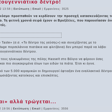
τουγεννιάτικο δέντρο!
2 13:58
|
Εκτύπωση
|
Email
| Εμφανίσεις: 3525
 κόσμο προσπαθούν να κερδίσουν την προσοχή κατασκευάζοντας τ
ο. Τη φετινή χρονιά σειρά έχουν οι Βρυξέλλες, που παρουσίασαν έν
τές.
Taste» (σ.σ. «Το δέντρο της γεύσης») και συνεχίζοντας με το
tage πορσελάνινα πιατάκια και φλιτζάνια) δεν μπορεί παρά να λάβει
τουγεννιάτικου δέντρου.
 τους ηλικιωμένους της πόλης Hasselt στο Βέλγιο να φέρουν όσες
και πιο συγκεκριμένα όλων των ειδών τα πιάτα. Έτσι κι έγινε.
ό των 5.000 κεραμικών οι δημιουργοί έφτιαξαν ένα εναλλακτικό δέντρο
πωσιάζοντας κατοίκους και επισκέπτες.
ι» αλλά τρώγεται...
2 19:56
|
Εκτύπωση
|
Email
| Εμφανίσεις: 3556