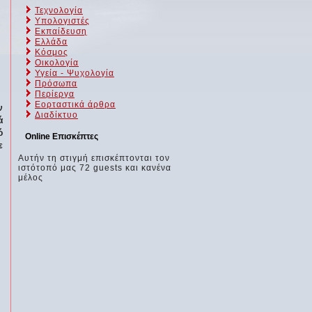
Τεχνολογία
Υπολογιστές
Εκπαίδευση
Ελλάδα
Κόσμος
Οικολογία
Υγεία - Ψυχολογία
Πρόσωπα
Περίεργα
Εορταστικά άρθρα
ν
Διαδίκτυο
ά
ό
Online Επισκέπτες
ε
Αυτήν τη στιγμή επισκέπτονται τον
ιστότοπό μας 72 guests και κανένα
μέλος