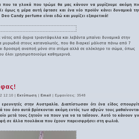
ρα που τα γλυκά που τρώμε θα μας κάνουν να μυρίζουμε ακόμη πι
 Κι όμως η μέρα αυτή έφτασε και ένα νέο προϊόν κάνει δυναμικά τη
Deo Candy perfume είναι εδώ και μυρίζει εξαιρετικά!
νότες από άγρια τριαντάφυλλα και λεβάντα μπαίνει δυναμικά στην
α μυρωδιά στους καταναλωτές, που θα διαρκεί μάλιστα πάνω από 7
 και δροσερή αναποή μόνο στο στόμα αλλά σε ολόκληρο το σώμα, όπως
που όλοι χρησιμοποιούμε καθημερινά.
 φας!
2 12:10
|
Εκτύπωση
|
Email
| Εμφανίσεις: 3548
ερευνητές στην Αυστραλία. Διαπίστωσαν ότι ένα είδος σπουργίτ
ιά του όσο αυτά βρίσκονται ακόμη εντός των αβγών τους μαθαίνοντα
οίο μετά τους ζητούν να πουν για να τα ταΐσουν. Αυτό το κάνουν γι
οφή σε άλλα πουλάκια που έχουν παρεισφρήσει στη φωλιά.