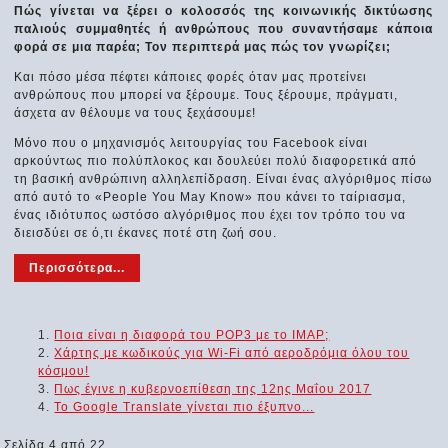
Πώς γίνεται να ξέρει ο κολοσσός της κοινωνικής δικτύωσης
παλιούς συμμαθητές ή ανθρώπους που συναντήσαμε κάποια
φορά σε μια παρέα; Τον περιπτερά μας πώς τον γνωρίζει;
Και πόσο μέσα πέφτει κάποιες φορές όταν μας προτείνει
ανθρώπους που μπορεί να ξέρουμε. Τους ξέρουμε, πράγματι,
άσχετα αν θέλουμε να τους ξεχάσουμε!
Μόνο που ο μηχανισμός λειτουργίας του Facebook είναι
αρκούντως πιο πολύπλοκος και δουλεύει πολύ διαφορετικά από
τη βασική ανθρώπινη αλληλεπίδραση. Είναι ένας αλγόριθμος πίσω
από αυτό το «People You May Know» που κάνει το ταίριασμα,
ένας ιδιότυπος ωστόσο αλγόριθμος που έχει τον τρόπο του να
διεισδύει σε ό,τι έκανες ποτέ στη ζωή σου.
Περισσότερα...
Ποια είναι η διαφορά του POP3 με το IMAP;
Χάρτης με κωδικούς για Wi-Fi από αεροδρόμια όλου του
κόσμου!
Πως έγινε η κυβερνοεπίθεση της 12ης Μαΐου 2017
Το Google Translate γίνεται πιο έξυπνο...
Σελίδα 4 από 22