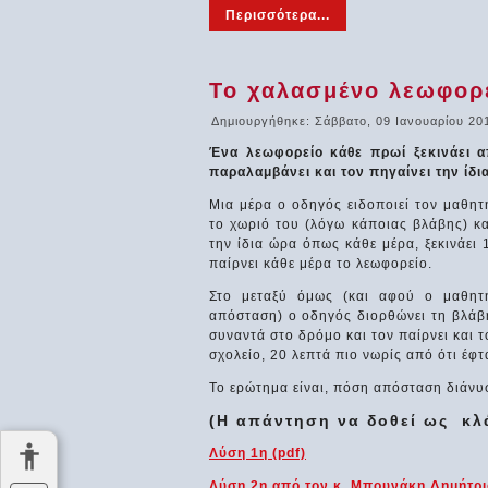
Περισσότερα...
Το χαλασμένο λεωφορ
Δημιουργήθηκε: Σάββατο, 09 Ιανουαρίου 20
Ένα λεωφορείο κάθε πρωί ξεκινάει απ
παραλαμβάνει και τον πηγαίνει την ίδι
Μια μέρα ο οδηγός ειδοποιεί τον μαθητ
το χωριό του (λόγω κάποιας βλάβης) κα
την ίδια ώρα όπως κάθε μέρα, ξεκινάει
παίρνει κάθε μέρα το λεωφορείο.
Στο μεταξύ όμως (και αφού ο μαθητής
απόσταση) ο οδηγός διορθώνει τη βλάβη,
συναντά στο δρόμο και τον παίρνει και τ
σχολείο, 20 λεπτά πιο νωρίς από ότι έφτ
Το ερώτημα είναι, πόση απόσταση διάνυσ
(Η απάντηση να δοθεί ως κλ
Λύση 1η (pdf)
Λύση 2η από τον κ. Μπουνάκη Δημήτριο