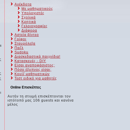
Ανέκδοτα
Με μαθηματικούς
Υπολογιστές
Σχολικά
Κρητικά
Γελοιογραφίες
Διάφορα
Αστεία βίντεο
Γρίφοι
Σταυρόλεξα
ι
Παζλ
Sudoku
Διασκεδαστικά παιχνίδια!
ς
Κατασκευές - DIY
Είσαι αναποφάσιστος;
Πόσο έξυπνος είσαι;
ς
Kουίζ μαθηματικών
Τεστ ειδικό για μαθητές
ς
Online Επισκέπτες
ι
Αυτήν τη στιγμή επισκέπτονται τον
ιστότοπό μας 106 guests και κανένα
μέλος