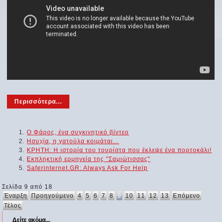
Περισσότερα...
Ο Φάρος, ένα συγκινητικό βίντεο
Ησυχία, η γατούλα κοιμάται...
ΚΡΗΤΗ: Η ιστορία του τουρίστα που έκλεψε ένα πορτοκάλι!
Εκπληκτική ερμηνεία της "Σαμιώτισσας"
Saferinternet.GR: Always Ask For Help
Σελίδα 9 από 18
Έναρξη
Προηγούμενο
4
5
6
7
8
9
10
11
12
13
Επόμενο
Τέλος
Δείτε ακόμα...